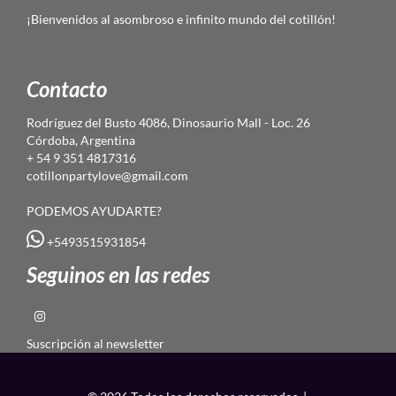
¡Bienvenidos al asombroso e infinito mundo del cotillón!
Contacto
Rodríguez del Busto 4086, Dinosaurio Mall - Loc. 26
Córdoba, Argentina
+ 54 9 351 4817316
cotillonpartylove@gmail.com
PODEMOS AYUDARTE?
+5493515931854
Seguinos en las redes
Suscripción al newsletter