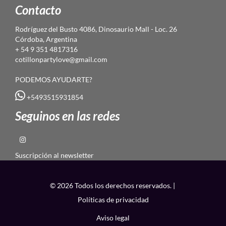
Contacto
Rodríguez del Busto 4086, Dinosaurio Mall - Loc. 26
Córdoba, Argentina
+ 54 9 351 4817316
cotillonpartylove@gmail.com
PODEMOS AYUDARTE?
+5493515931854
Seguinos en las redes
Suscripción al newsletter
© 2026 Todos los derechos reservados. |
Políticas de privacidad
Aviso legal