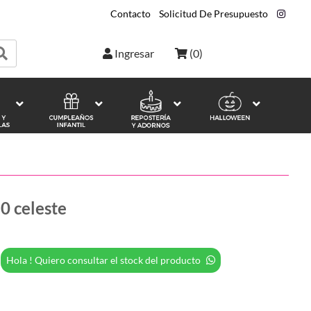
Contacto
|
Solicitud De Presupuesto
|
Ingresar
(
0
)
°0 celeste
Hola ! Quiero consultar el stock del producto