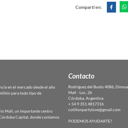
Compartí en:
Contacto
Rodríguez del Busto 4086, Dinosa
cia en el mercado desde el año
Mall - Loc. 26
otillón para todo tipo de
Córdoba, Argentina
+ 54 9 351 4817316
cotillonpartylove@gmail.com
io Mall, un importante centro
e Córdoba Capital, donde contamos
PODEMOS AYUDARTE?