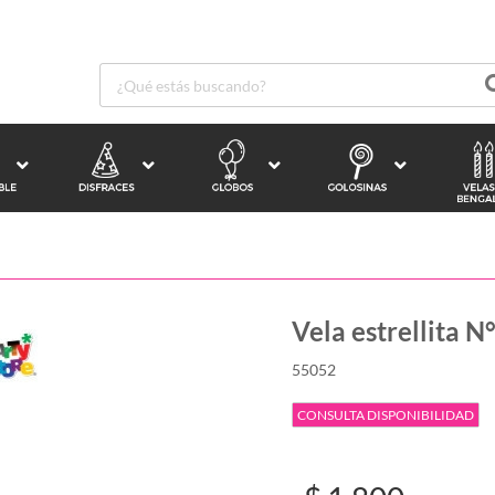
Vela estrellita N
55052
CONSULTA DISPONIBILIDAD