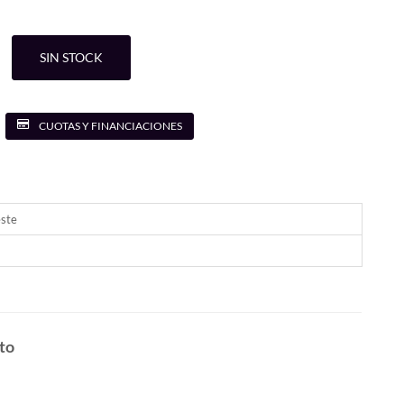
SIN STOCK
CUOTAS Y FINANCIACIONES
este
to