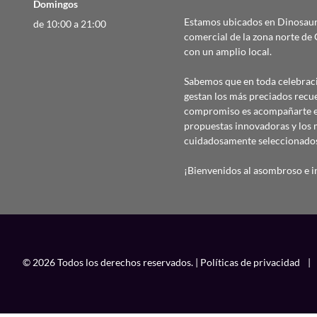
Domingos
Estamos ubicados en Dinosaur
de 10:00 a 21:00
comercial de la zona norte d
con un amplio local.
Sabemos que en toda celebraci
gestan los más preciados recu
compromiso es acompañarte en
propuestas innovadoras y los 
cuidadosamente seleccionado
¡Bienvenidos al asombroso e in
© 2026 Todos los derechos reservados. |
Políticas de privacidad
|