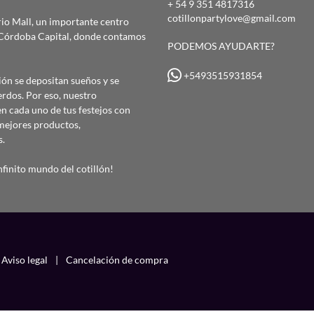
+ 54 9 351 4817316
cotillonpartylove@gmail.com
io Mall, un importante centro
e Córdoba Capital, donde contamos
PODEMOS AYUDARTE?
+5493515931854
ón se depositan sueños y se
erdos. Por eso, nuestro
 cada uno de tus festejos con
mejores productos,
s.
finito mundo del cotillón!
Aviso legal
|
Cancelación de compra