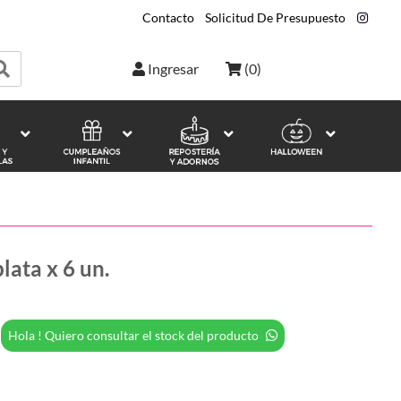
Contacto
|
Solicitud De Presupuesto
|
Ingresar
(
0
)
lata x 6 un.
Hola ! Quiero consultar el stock del producto