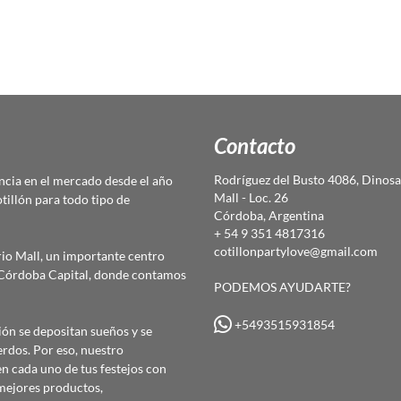
Contacto
Rodríguez del Busto 4086, Dinosa
cia en el mercado desde el año
Mall - Loc. 26
otillón para todo tipo de
Córdoba, Argentina
+ 54 9 351 4817316
cotillonpartylove@gmail.com
io Mall, un importante centro
e Córdoba Capital, donde contamos
PODEMOS AYUDARTE?
+5493515931854
ón se depositan sueños y se
erdos. Por eso, nuestro
 cada uno de tus festejos con
mejores productos,