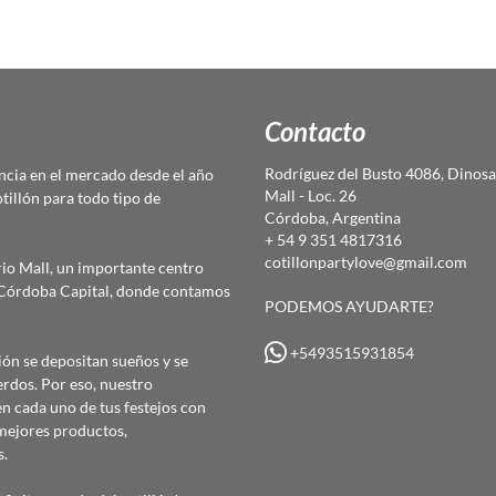
Contacto
Rodríguez del Busto 4086, Dinosa
cia en el mercado desde el año
Mall - Loc. 26
otillón para todo tipo de
Córdoba, Argentina
+ 54 9 351 4817316
cotillonpartylove@gmail.com
io Mall, un importante centro
e Córdoba Capital, donde contamos
PODEMOS AYUDARTE?
+5493515931854
ón se depositan sueños y se
erdos. Por eso, nuestro
 cada uno de tus festejos con
mejores productos,
s.