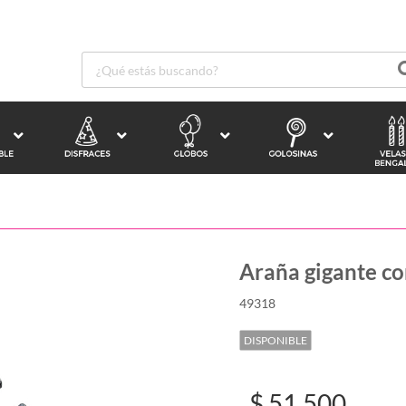
Araña gigante co
49318
DISPONIBLE
$ 51.500