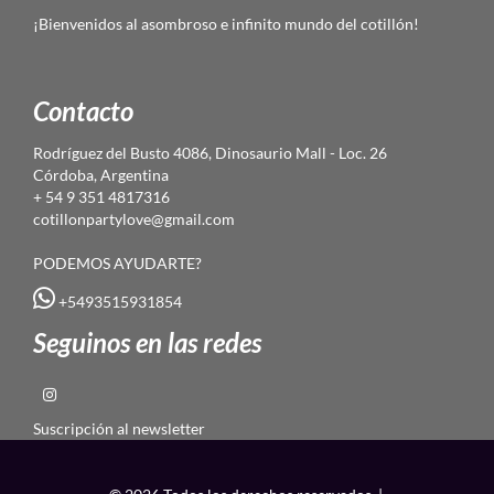
¡Bienvenidos al asombroso e infinito mundo del cotillón!
Contacto
Rodríguez del Busto 4086, Dinosaurio Mall - Loc. 26
Córdoba, Argentina
+ 54 9 351 4817316
cotillonpartylove@gmail.com
PODEMOS AYUDARTE?
+5493515931854
Seguinos en las redes
Suscripción al newsletter